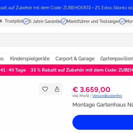
batt auf Zubehör mit dem Code: ZUBEHOER33 + 2% Extra-Skonto sic
Trustpilot
5 Jahre Garantie
Marktführer und Testsieger
Mon
o.
Kinderspielgeräte
Carport & Garage
Gartenpavillo
 41 : 48
Tage
33 % Rabatt auf Zubehör mit dem Code: ZUBE
€ 3.659,00
inkl. MwSt. |
Versandkostenfrei
Montage Gartenhaus Nü