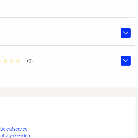
(0)
chschnittliche Bewertung von 0 von 5 Sternen
ückrufservice
Anfrage senden