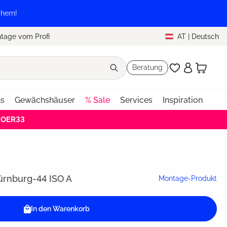
hern!
tage vom Profi
AT
|
Deutsch
Beratung
ns
Gewächshäuser
% Sale
Services
Inspiration
HOER33
rnburg-44 ISO A
Montage-Produkt
In den Warenkorb