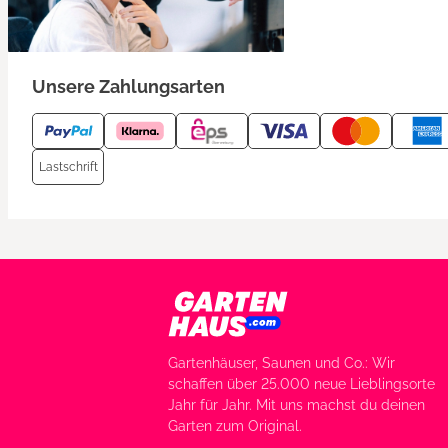
Unsere Zahlungsarten
Lastschrift
Gartenhäuser, Saunen und Co.: Wir
schaffen über 25.000 neue Lieblingsorte
Jahr für Jahr. Mit uns machst du deinen
Garten zum Original.