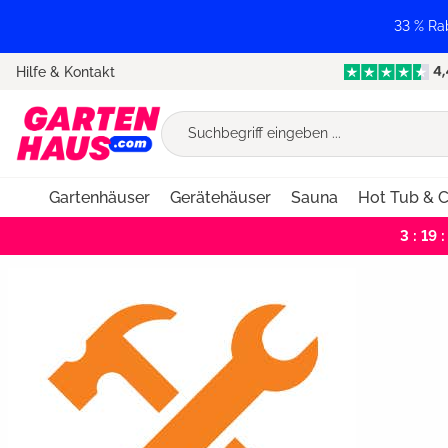
springen
Zur Hauptnavigation springen
33 % Ra
Hilfe & Kontakt
Gartenhäuser
Gerätehäuser
Sauna
Hot Tub & C
3 : 19 :
Bildergalerie überspringen