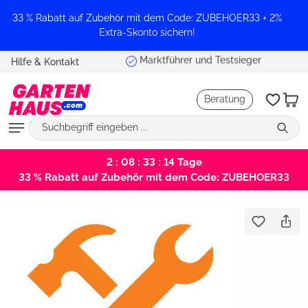
alt springen
33 % Rabatt auf Zubehör mit dem Code: ZUBEHOER33 + 2%
Extra-Skonto sichern!
Marktführer und Testsieger
Hilfe & Kontakt
Beratung
2 : 08 : 33 : 13
Tage
33 % Rabatt auf Zubehör mit dem Code: ZUBEHOER33
Bildergalerie überspringen