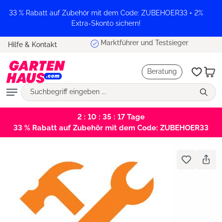
alt springen
33 % Rabatt auf Zubehör mit dem Code: ZUBEHOER33 + 2%
Extra-Skonto sichern!
Marktführer und Testsieger
Hilfe & Kontakt
Beratung
2 : 10 : 35 : 17
Tage
33 % Rabatt auf Zubehör mit dem Code: ZUBEHOER33
Bildergalerie überspringen