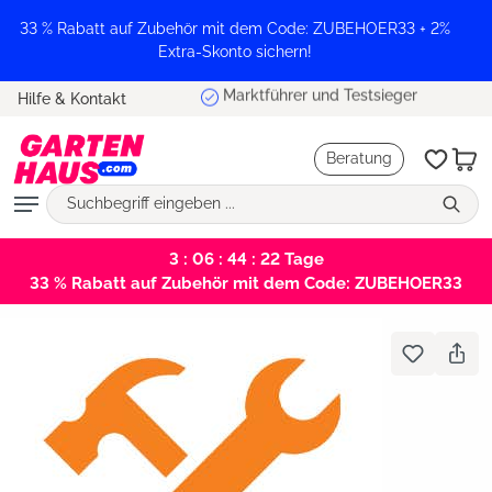
alt springen
33 % Rabatt auf Zubehör mit dem Code: ZUBEHOER33 + 2%
Extra-Skonto sichern!
Marktführer und Testsieger
Hilfe & Kontakt
Beratung
3 : 06 : 44 : 22
Tage
33 % Rabatt auf Zubehör mit dem Code: ZUBEHOER33
Bildergalerie überspringen