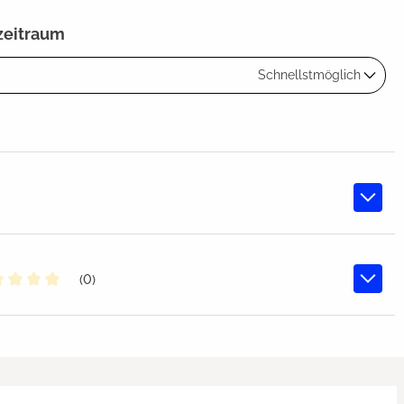
zeitraum
Schnellstmöglich
(0)
chschnittliche Bewertung von 0 von 5 Sternen