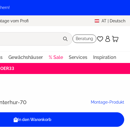
hern!
tage vom Profi
AT
|
Deutsch
Beratung
ns
Gewächshäuser
% Sale
Services
Inspiration
HOER33
nterhur-70
Montage-Produkt
In den Warenkorb