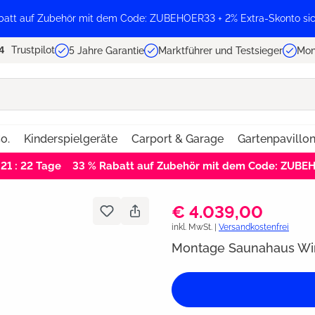
batt auf Zubehör mit dem Code: ZUBEHOER33 + 2% Extra-Skonto sic
Trustpilot
5 Jahre Garantie
Marktführer und Testsieger
Mon
o.
Kinderspielgeräte
Carport & Garage
Gartenpavillo
 21 : 22
Tage
33 % Rabatt auf Zubehör mit dem Code: ZUBE
€ 4.039,00
inkl. MwSt. |
Versandkostenfrei
Montage Saunahaus Wi