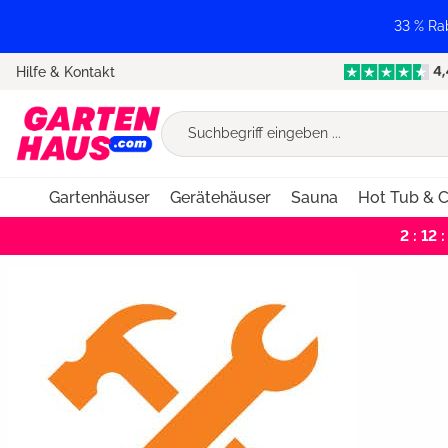
springen
Zur Hauptnavigation springen
33 % Ra
Hilfe & Kontakt
Gartenhäuser
Gerätehäuser
Sauna
Hot Tub & C
2 : 12 :
Bildergalerie überspringen