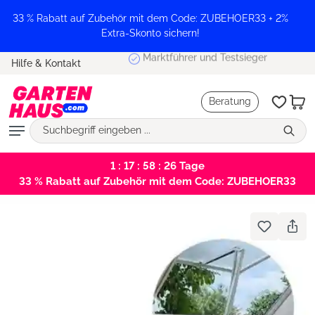
alt springen
33 % Rabatt auf Zubehör mit dem Code: ZUBEHOER33 + 2%
Extra-Skonto sichern!
Marktführer und Testsieger
Hilfe & Kontakt
Beratung
1 : 17 : 58 : 26
Tage
33 % Rabatt auf Zubehör mit dem Code: ZUBEHOER33
Bildergalerie überspringen