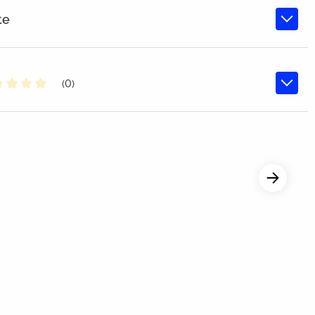
te
(0)
chschnittliche Bewertung von 0 von 5 Sternen