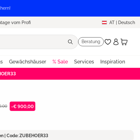
hern!
tage vom Profi
AT
|
Deutsch
Beratung
ns
Gewächshäuser
% Sale
Services
Inspiration
EHOER33
9,00
-€ 900,00
ren | Code: ZUBEHOER33