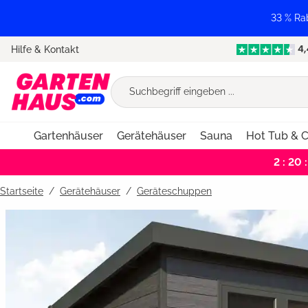
springen
Zur Hauptnavigation springen
33 % Ra
Hilfe & Kontakt
Gartenhäuser
Gerätehäuser
Sauna
Hot Tub & C
2 : 20 :
Startseite
Gerätehäuser
/
Geräteschuppen
Bildergalerie überspringen