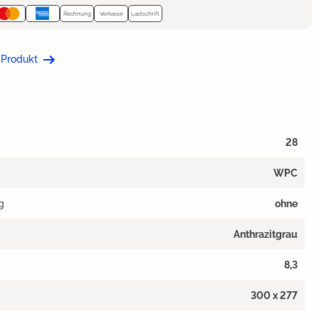
Rechnung
Vorkasse
Lastschrift
 Produkt
28
WPC
g
ohne
Anthrazitgrau
8,3
300 x 277