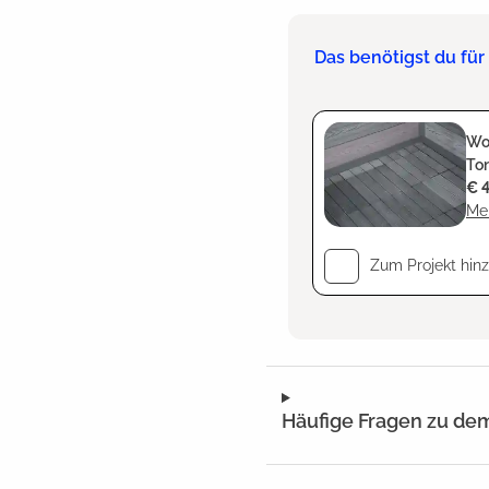
Das benötigst du fü
Wol
To
€ 
Meh
Zum Projekt hin
Häufige Fragen zu de