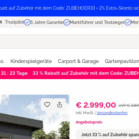
batt auf Zubehör mit dem Code: ZUBEHOER33 + 2% Extra-Skonto sic
Trustpilot
5 Jahre Garantie
Marktführer und Testsieger
Mon
o.
Kinderspielgeräte
Carport & Garage
Gartenpavillo
 31 : 22
Tage
33 % Rabatt auf Zubehör mit dem Code: ZUB
€ 2.999,00
UVP € 3.89
inkl. MwSt. |
Versandkostenfrei
Angebotspreis
Jetzt 33 % auf Zubehör spa