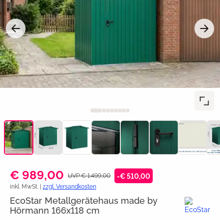
€ 989,00
UVP € 1.499,00
-€ 510,00
inkl. MwSt. |
zzgl. Versandkosten
EcoStar Metallgerätehaus made by
Hörmann 166x118 cm