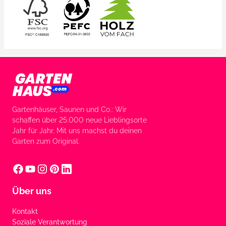
Gartenhäuser, Saunen und Co.: Wir
schaffen über 25.000 neue Lieblingsorte
Jahr für Jahr. Mit uns machst du deinen
Garten zum Original.
Über uns
Kontakt
Soziale Verantwortung