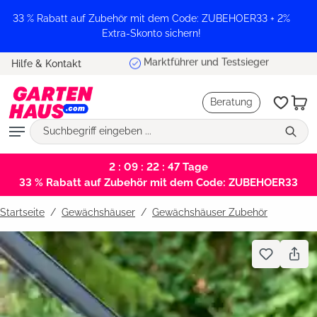
alt springen
33 % Rabatt auf Zubehör mit dem Code: ZUBEHOER33 + 2%
Extra-Skonto sichern!
Marktführer und Testsieger
Hilfe & Kontakt
Beratung
2 : 09 : 22 : 46
Tage
33 % Rabatt auf Zubehör mit dem Code: ZUBEHOER33
Startseite
Gewächshäuser
/
Gewächshäuser Zubehör
Bildergalerie überspringen