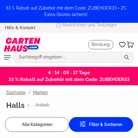
alt springen
33 % Rabatt auf Zubehör mit dem Code: ZUBEHOER33 + 2%
Extra-Skonto sichern!
Marktführer und Testsieger
Hilfe & Kontakt
Beratung
4 : 14 : 05 : 17
Tage
33 % Rabatt auf Zubehör mit dem Code: ZUBEHOER33
Startseite
Marken
Halls
(
. . .
Artikel)
Alle Kategorien
Filter & Sortieren