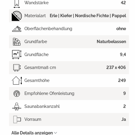
Wandstärke
42
Materialart
Erle | Kiefer | Nordische Fichte | Pappel
Oberflächenbehandlung
ohne
Grundfarbe
Naturbelassen
Grundfläche
9,4
Gesamtmaß cm
237 x 406
Gesamthöhe
249
Empfohlene Ofenleistung
9
Saunabankanzahl
2
Vorraum
Ja
Alle Details anzeigen