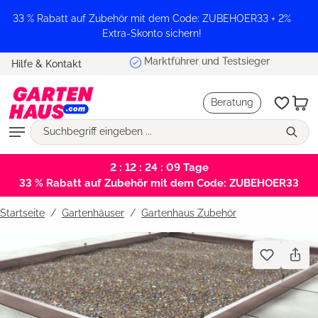
alt springen
33 % Rabatt auf Zubehör mit dem Code: ZUBEHOER33 + 2%
Extra-Skonto sichern!
Marktführer und Testsieger
Hilfe & Kontakt
Beratung
2 : 12 : 24 : 09
Tage
33 % Rabatt auf Zubehör mit dem Code: ZUBEHOER33
Startseite
Gartenhäuser
/
Gartenhaus Zubehör
Bildergalerie überspringen