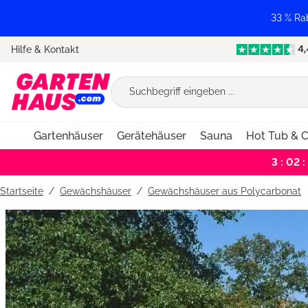
springen
Zur Hauptnavigation springen
33 % Ra
Hilfe & Kontakt
Gartenhäuser
Gerätehäuser
Sauna
Hot Tub & C
3 : 02 :
Startseite
Gewächshäuser
/
Gewächshäuser aus Polycarbonat
Bildergalerie überspringen