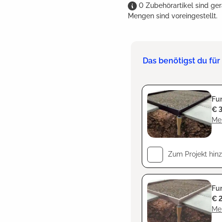
0
Zubehörartikel
sind
ger
Mengen sind voreingestellt.
Das benötigst du fü
Fu
€ 
Meh
Zum Projekt hin
Fun
€ 
Meh