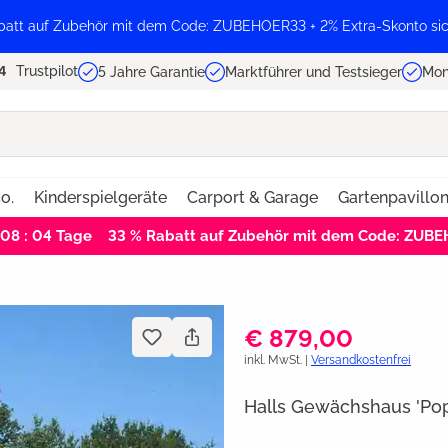
batt auf Zubehör mit dem Code: ZUBEHOER33 + 2% Extra-Skonto sic
Trustpilot
5 Jahre Garantie
Marktführer und Testsieger
Mon
o.
Kinderspielgeräte
Carport & Garage
Gartenpavillo
 08 : 03
Tage
33 % Rabatt auf Zubehör mit dem Code: ZUB
€ 879,00
inkl. MwSt. |
Versandkostenfrei
Halls Gewächshaus 'Pop