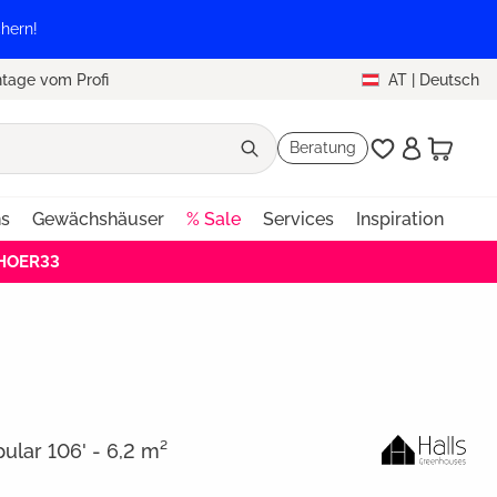
hern!
tage vom Profi
AT
|
Deutsch
Beratung
ns
Gewächshäuser
% Sale
Services
Inspiration
EHOER33
ular 106' - 6,2 m²