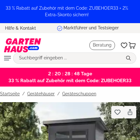
alt springen
33 % Rabatt auf Zubehör mit dem Code: ZUBEHOER33 + 2%
Extra-Skonto sichern!
Marktführer und Testsieger
Hilfe & Kontakt
Beratung
2 : 20 : 28 : 48
Tage
33 % Rabatt auf Zubehör mit dem Code: ZUBEHOER33
Startseite
Gerätehäuser
/
Geräteschuppen
Bildergalerie überspringen