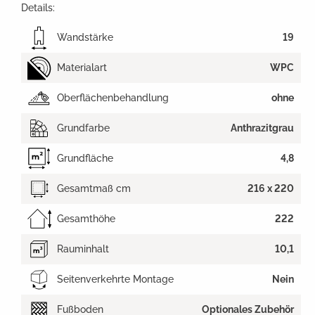
Details:
Wandstärke
19
Materialart
WPC
Oberflächenbehandlung
ohne
Grundfarbe
Anthrazitgrau
Grundfläche
4,8
Gesamtmaß cm
216 x 220
Gesamthöhe
222
Rauminhalt
10,1
Seitenverkehrte Montage
Nein
Fußboden
Optionales Zubehör