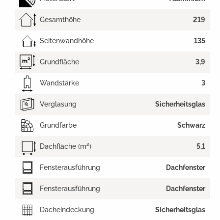
Gesamthöhe
219
Seitenwandhöhe
135
Grundfläche
3,9
Wandstärke
3
Verglasung
Sicherheitsglas
Grundfarbe
Schwarz
Dachfläche (m²)
5,1
Fensterausführung
Dachfenster
Fensterausführung
Dachfenster
Dacheindeckung
Sicherheitsglas