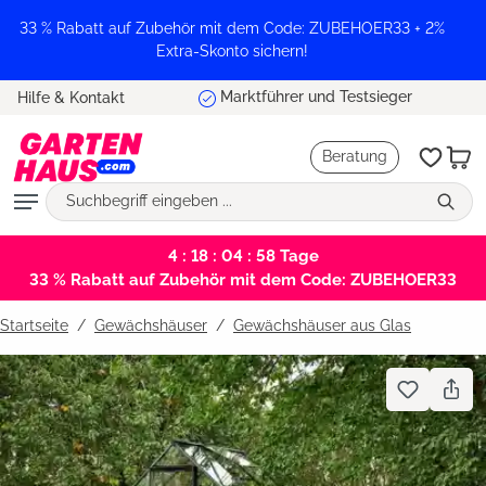
alt springen
33 % Rabatt auf Zubehör mit dem Code: ZUBEHOER33 + 2%
Extra-Skonto sichern!
Marktführer und Testsieger
Hilfe & Kontakt
Beratung
4 : 18 : 04 : 57
Tage
33 % Rabatt auf Zubehör mit dem Code: ZUBEHOER33
Startseite
Gewächshäuser
/
Gewächshäuser aus Glas
Bildergalerie überspringen