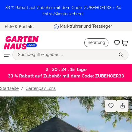
alt springen
33 % Rabatt auf Zubehör mit dem Code: ZUBEHOER33 + 2%
Extra-Skonto sichern!
Marktführer und Testsieger
Hilfe & Kontakt
Beratung
2 : 20 : 24 : 14
Tage
33 % Rabatt auf Zubehör mit dem Code: ZUBEHOER33
Startseite
Gartenpavillons
Bildergalerie überspringen