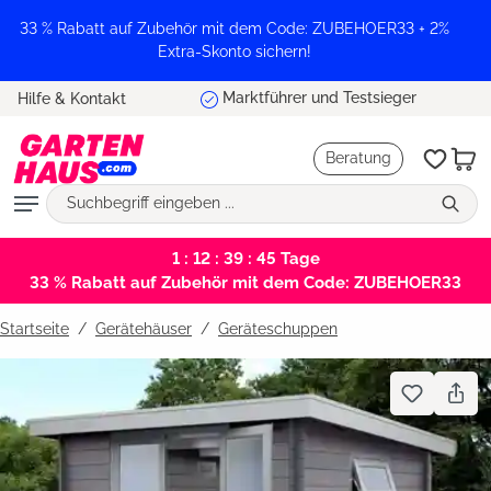
alt springen
33 % Rabatt auf Zubehör mit dem Code: ZUBEHOER33 + 2%
Extra-Skonto sichern!
Marktführer und Testsieger
Hilfe & Kontakt
Beratung
1 : 12 : 39 : 44
Tage
33 % Rabatt auf Zubehör mit dem Code: ZUBEHOER33
Startseite
Gerätehäuser
/
Geräteschuppen
Bildergalerie überspringen