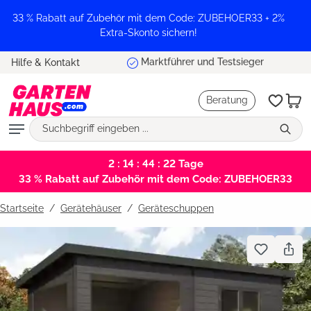
alt springen
33 % Rabatt auf Zubehör mit dem Code: ZUBEHOER33 + 2%
Extra-Skonto sichern!
Marktführer und Testsieger
Hilfe & Kontakt
Beratung
2 : 14 : 44 : 22
Tage
33 % Rabatt auf Zubehör mit dem Code: ZUBEHOER33
Startseite
Gerätehäuser
/
Geräteschuppen
Bildergalerie überspringen