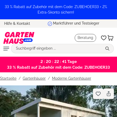
alt springen
33 % Rabatt auf Zubehör mit dem Code: ZUBEHOER33 + 2%
Extra-Skonto sichern!
Marktführer und Testsieger
Hilfe & Kontakt
Beratung
2 : 20 : 22 : 41
Tage
33 % Rabatt auf Zubehör mit dem Code: ZUBEHOER33
Startseite
Gartenhäuser
/
Moderne Gartenhäuser
Bildergalerie überspringen