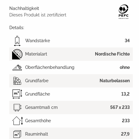
Nachhaltigkeit
Dieses Produkt ist zertifiziert
Details:
Wandstärke
34
Materialart
Nordische Fichte
Oberflächenbehandlung
ohne
Grundfarbe
Naturbelassen
Grundfläche
13,2
Gesamtmaß cm
567 x 233
Gesamthöhe
233
Rauminhalt
27,9