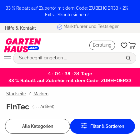
alt springen
33 % Rabatt auf Zubehör mit dem Code: ZUBEHOER33 + 2%
Extra-Skonto sichern!
Marktführer und Testsieger
Hilfe & Kontakt
Beratung
4 : 04 : 38 : 34
Tage
33 % Rabatt auf Zubehör mit dem Code: ZUBEHOER33
Startseite
Marken
FinTec
(
. . .
Artikel)
Alle Kategorien
Filter & Sortieren