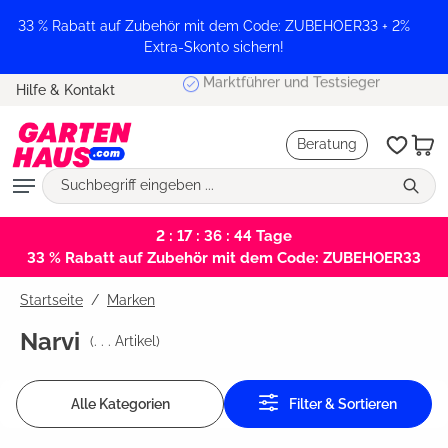
alt springen
33 % Rabatt auf Zubehör mit dem Code: ZUBEHOER33 + 2%
Extra-Skonto sichern!
Marktführer und Testsieger
Hilfe & Kontakt
Beratung
2 : 17 : 36 : 44
Tage
33 % Rabatt auf Zubehör mit dem Code: ZUBEHOER33
Startseite
Marken
Narvi
(
. . .
Artikel)
Alle Kategorien
Filter & Sortieren