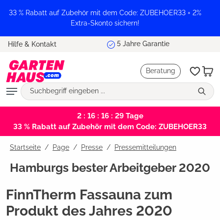
alt springen
33 % Rabatt auf Zubehör mit dem Code: ZUBEHOER33 + 2%
Extra-Skonto sichern!
Marktführer und Testsieger
Hilfe & Kontakt
Beratung
2 : 16 : 16 : 29
Tage
33 % Rabatt auf Zubehör mit dem Code: ZUBEHOER33
Startseite
Page
/
Presse
/
Pressemitteilungen
Hamburgs bester Arbeitgeber 2020
FinnTherm Fassauna zum
Produkt des Jahres 2020