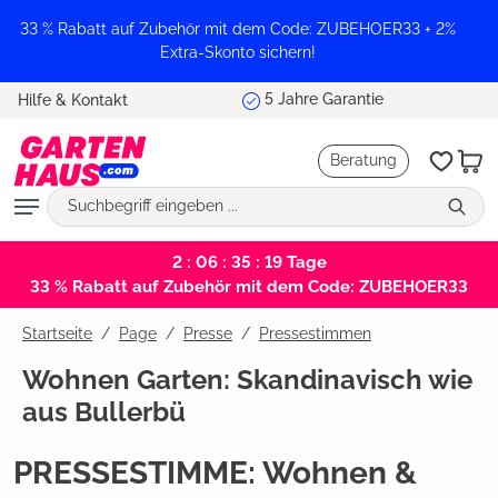
alt springen
33 % Rabatt auf Zubehör mit dem Code: ZUBEHOER33 + 2%
Extra-Skonto sichern!
5 Jahre Garantie
Hilfe & Kontakt
Beratung
2 : 06 : 35 : 19
Tage
33 % Rabatt auf Zubehör mit dem Code: ZUBEHOER33
Startseite
Page
/
Presse
/
Pressestimmen
Wohnen Garten: Skandinavisch wie
aus Bullerbü
PRESSESTIMME: Wohnen &