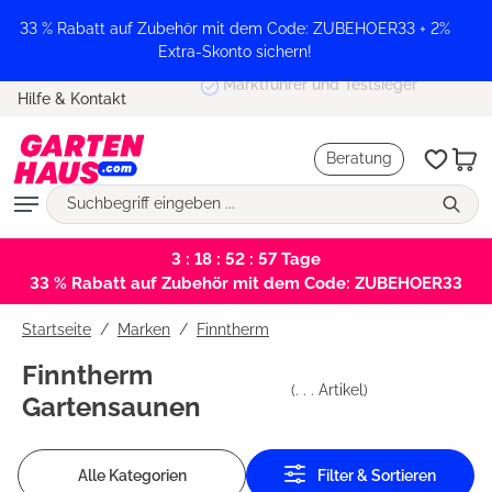
alt springen
33 % Rabatt auf Zubehör mit dem Code: ZUBEHOER33 + 2%
Extra-Skonto sichern!
Marktführer und Testsieger
Hilfe & Kontakt
Beratung
3 : 18 : 52 : 57
Tage
33 % Rabatt auf Zubehör mit dem Code: ZUBEHOER33
Startseite
Marken
/
Finntherm
Finntherm
(
. . .
Artikel)
Gartensaunen
Alle Kategorien
Filter & Sortieren