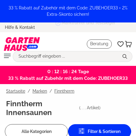
alt springen
33 % Rabatt auf Zubehör mit dem Code: ZUBEHOER33 + 2%
Extra-Skonto sichern!
Marktführer und Testsieger
Hilfe & Kontakt
Beratung
0 : 12 : 16 : 24
Tage
33 % Rabatt auf Zubehör mit dem Code: ZUBEHOER33
Startseite
Marken
/
Finntherm
Finntherm
(
. . .
Artikel)
Innensaunen
Alle Kategorien
Filter & Sortieren