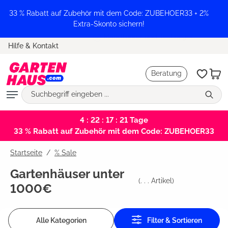
alt springen
33 % Rabatt auf Zubehör mit dem Code: ZUBEHOER33 + 2%
Extra-Skonto sichern!
Marktführer und Testsieger
Hilfe & Kontakt
Beratung
4 : 22 : 17 : 21
Tage
33 % Rabatt auf Zubehör mit dem Code: ZUBEHOER33
Startseite
% Sale
Gartenhäuser unter
(
. . .
Artikel)
1000€
Alle Kategorien
Filter & Sortieren