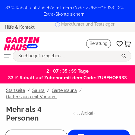
alt springen
33 % Rabatt auf Zubehör mit dem Code: ZUBEHOER33 + 2%
Extra-Skonto sichern!
Marktführer und Testsieger
Hilfe & Kontakt
Beratung
2 : 07 : 35 : 59
Tage
33 % Rabatt auf Zubehör mit dem Code: ZUBEHOER33
Startseite
Sauna
/
Gartensauna
/
Gartensauna mit Vorraum
Mehr als 4
(
. . .
Artikel)
Personen