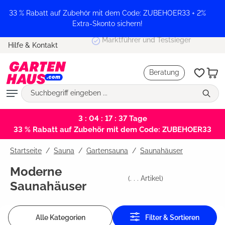
alt springen
33 % Rabatt auf Zubehör mit dem Code: ZUBEHOER33 + 2%
Extra-Skonto sichern!
Marktführer und Testsieger
Hilfe & Kontakt
Beratung
3 : 04 : 17 : 37
Tage
33 % Rabatt auf Zubehör mit dem Code: ZUBEHOER33
Startseite
Sauna
/
Gartensauna
/
Saunahäuser
Moderne
(
. . .
Artikel)
Saunahäuser
Alle Kategorien
Filter & Sortieren