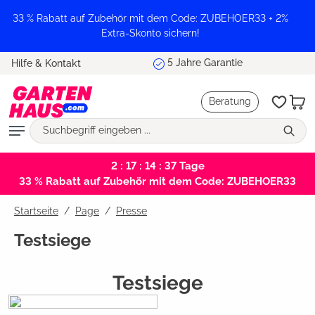
alt springen
33 % Rabatt auf Zubehör mit dem Code: ZUBEHOER33 + 2%
Extra-Skonto sichern!
Marktführer und Testsieger
Hilfe & Kontakt
Beratung
2 : 17 : 14 : 36
Tage
33 % Rabatt auf Zubehör mit dem Code: ZUBEHOER33
Startseite
Page
/
Presse
Testsiege
Testsiege