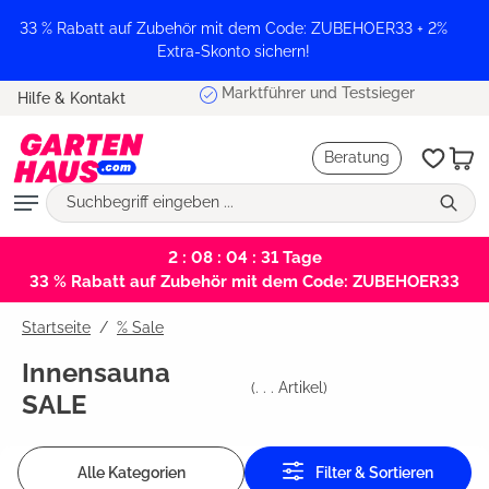
alt springen
33 % Rabatt auf Zubehör mit dem Code: ZUBEHOER33 + 2%
Extra-Skonto sichern!
Marktführer und Testsieger
Hilfe & Kontakt
Beratung
2 : 08 : 04 : 31
Tage
33 % Rabatt auf Zubehör mit dem Code: ZUBEHOER33
Startseite
% Sale
Innensauna
(
. . .
Artikel)
SALE
Alle Kategorien
Filter & Sortieren